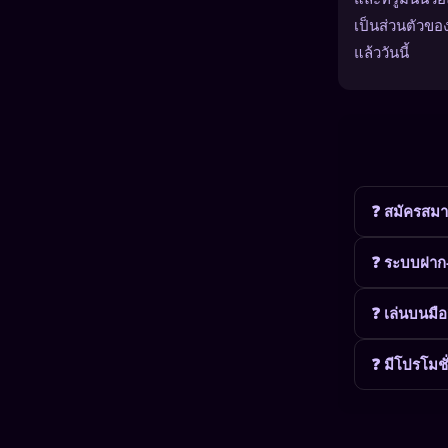
เป็นส่วนตัวของ
แล้ววันนี้
❓ สมัครสมา
❓ ระบบฝาก-
❓ เล่นบนมื
❓ มีโปรโมช