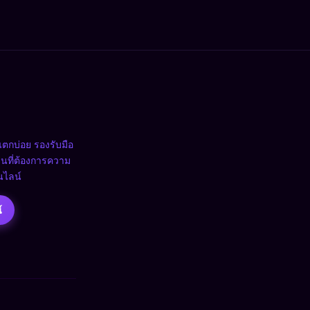
ตกบ่อย รองรับมือ
นที่ต้องการความ
นไลน์
์