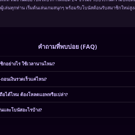
ผู้เล่นทุกท่าน เริ่มต้นเล่นเกมสนุกๆ พร้อมรับโบนัสต้อนรับสมาชิกใหม่สู
คำถามที่พบบ่อย (FAQ)
ชิกอย่างไร ใช้เวลานานไหม?
ถอนเงินรวดเร็วแค่ไหน?
อถือได้ไหม ต้องโหลดแอพหรือเปล่า?
ั่นและโบนัสอะไรบ้าง?