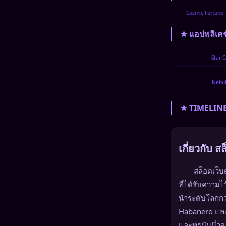
Starburst
Cosmic Fortune
★ แอปพลิเคช
Star 
Nebul
★ TIMELIN
เกี่ยวกับ 
สล็อตเว็
ที่ได้รับความ
นำระดับโลกกว่
Habanero และ
และทรูมันนี่ว