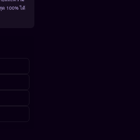
งสุด 100% ได้